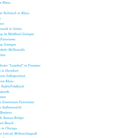
n Klaus
m Tschütsch in Klaus
s
aus
rwald in Götzis
ag im Waldbad Gisingen
 Panorama
ag Gisingen
erkehr McDonalds
latz
loster "Letzehof" in Frastanz
 in Dornbirn
rn Selbstportrait
von Klaus
 Nofels/Feldkirch
tspunkt
rama
ka Innenraum Panorama
ka Außenansicht
Brederis
h Avenue Bridge
eet Beach
 in Chicago
e (vol.at) Weihnachtsgruß