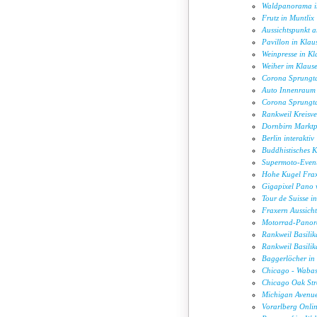
Waldpanorama i
Frutz in Muntlix
Aussichtspunkt a
Pavillon in Klau
Weinpresse in Kl
Weiher im Klause
Corona Sprungt
Auto Innenraum
Corona Sprungt
Rankweil Kreisv
Dornbirn Marktp
Berlin interaktiv
Buddhistisches K
Supermoto-Event
Hohe Kugel Fraxe
Gigapixel Pano 
Tour de Suisse in
Fraxern Aussich
Motorrad-Pano
Rankweil Basili
Rankweil Basili
Baggerlöcher in 
Chicago - Wabas
Chicago Oak Str
Michigan Avenue
Vorarlberg Onlin