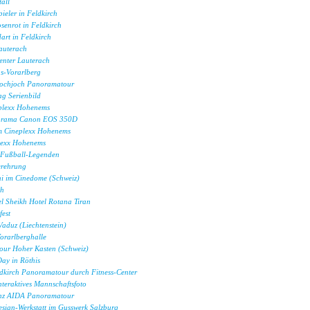
all
ieler in Feldkirch
senrot in Feldkirch
rt in Feldkirch
auterach
enter Lauterach
us-Vorarlberg
Hochjoch Panoramatour
g Serienbild
plexx Hohenems
orama Canon EOS 350D
m Cineplexx Hohenems
lexx Hohenems
Fußball-Legenden
erehrung
ni im Cinedome (Schweiz)
ch
l Sheikh Hotel Rotana Tiran
fest
aduz (Liechtenstein)
orarlberghalle
ur Hoher Kasten (Schweiz)
ay in Röthis
ldkirch Panoramatour durch Fitness-Center
teraktives Mannschaftsfoto
enz AIDA Panoramatour
esign-Werkstatt im Gusswerk Salzburg