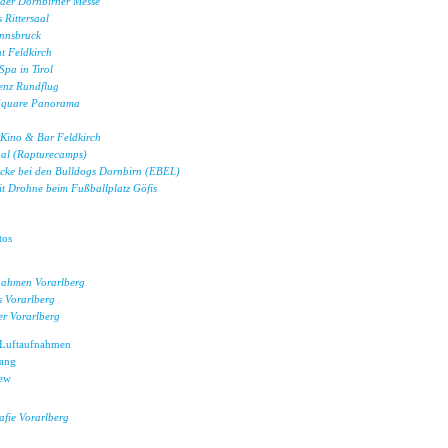
 der Dornbirner Messe
Rittersaal
Innsbruck
t Feldkirch
Spa in Tirol
enz Rundflug
 Square Panorama
 Kino & Bar Feldkirch
al (Rapturecamps)
icke bei den Bulldogs Dornbirn (EBEL)
t Drohne beim Fußballplatz Göfis
tos
nahmen Vorarlberg
s Vorarlberg
er Vorarlberg
-Luftaufnahmen
gang
iew
fie Vorarlberg