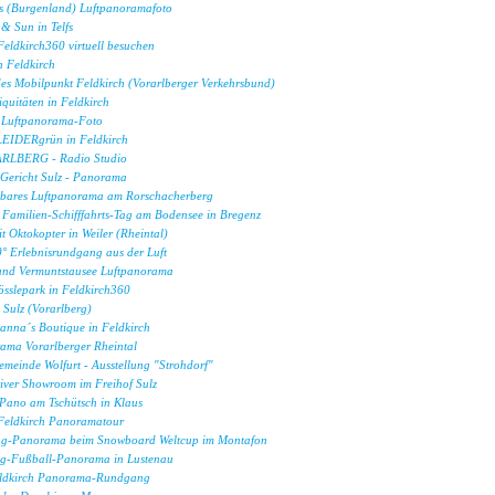
 (Burgenland) Luftpanoramafoto
 & Sun in Telfs
Feldkirch360 virtuell besuchen
n Feldkirch
 des Mobilpunkt Feldkirch (Vorarlberger Verkehrsbund)
quitäten in Feldkirch
 Luftpanorama-Foto
LEIDERgrün in Feldkirch
LBERG - Radio Studio
 Gericht Sulz - Panorama
bares Luftpanorama am Rorschacherberg
 Familien-Schifffahrts-Tag am Bodensee in Bregenz
 Oktokopter in Weiler (Rheintal)
° Erlebnisrundgang aus der Luft
 und Vermuntstausee Luftpanorama
össlepark in Feldkirch360
Sulz (Vorarlberg)
anna´s Boutique in Feldkirch
ama Vorarlberger Rheintal
meinde Wolfurt - Ausstellung "Strohdorf"
ktiver Showroom im Freihof Sulz
ano am Tschütsch in Klaus
eldkirch Panoramatour
ag-Panorama beim Snowboard Weltcup im Montafon
g-Fußball-Panorama in Lustenau
eldkirch Panorama-Rundgang