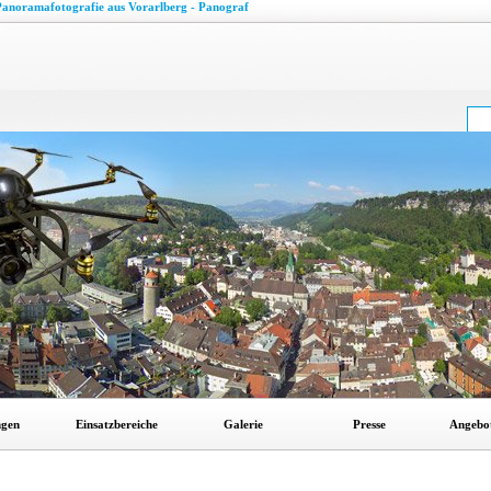
anoramafotografie aus Vorarlberg - Panograf
ngen
Einsatzbereiche
Galerie
Presse
Angebo