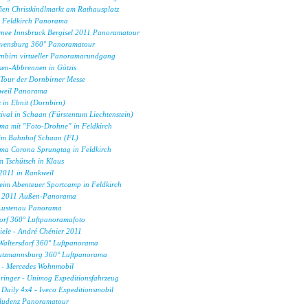
en Christkindlmarkt am Rathausplatz
 Feldkirch Panorama
rnee Innsbruck Bergisel 2011 Panoramatour
avensburg 360° Panoramatour
nbirn virtueller Panoramarundgang
en-Abbrennen in Götzis
our der Dornbirner Messe
kweil Panorama
 in Ebnit (Dornbirn)
val in Schaan (Fürstentum Liechtenstein)
ma mit "Foto-Drohne" in Feldkirch
im Bahnhof Schaan (FL)
ma Corona Sprungtag in Feldkirch
 Tschütsch in Klaus
 2011 in Rankweil
im Abenteuer Sportcamp in Feldkirch
al 2011 Außen-Panorama
 Lustenau Panorama
orf 360° Luftpanoramafoto
iele - André Chénier 2011
Waltersdorf 360° Luftpanorama
utzmannsburg 360° Luftpanorama
 - Mercedes Wohnmobil
pringer - Unimog Expeditionsfahrzeug
Daily 4x4 - Iveco Expeditionsmobil
Bludenz Panoramatour