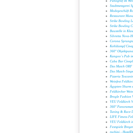
Panograf im Welt
Stadtmetzgerei Sp
Modegeschäft Ro
Restaurant Munda
Strike Bowling L
Strike Bowling C
Baustelle in Kla
Silvretta Nova-
Corona Sprungta
Kohldampf Cine
360° Objektpan
Kangoo´s Pub i
Cuba Bar Cinep
Das Match ORF 
Das Match-Sieg
Pizzeria Toscani
Weinfest Feldkir
Ägypten-Sharm e
Feldkircher Wein
Brogle Fashion V
VEU Feldkirch V
360° Panoramato
Tuning & Race D
LIFE Fitness Fe
VEU Feldkirch in
Festspiele Breg
rochini - HotelD