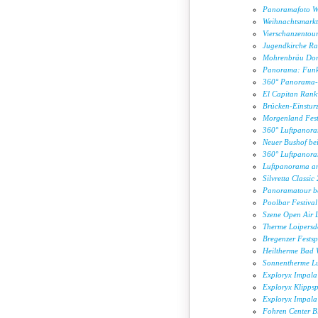
Panoramafoto Wi
Weihnachtsmarkt
Vierschanzentou
Jugendkirche R
Mohrenbräu Dor
Panorama: Funk
360° Panorama-T
El Capitan Ran
Brücken-Einsturz
Morgenland Festi
360° Luftpanora
Neuer Bushof be
360° Luftpanora
Luftpanorama am
Silvretta Classic
Panoramatour be
Poolbar Festiv
Szene Open Air
Therme Loipersd
Bregenzer Festsp
Heiltherme Bad 
Sonnentherme L
Exploryx Impala
Exploryx Klipps
Exploryx Impala 
Fohren Center 