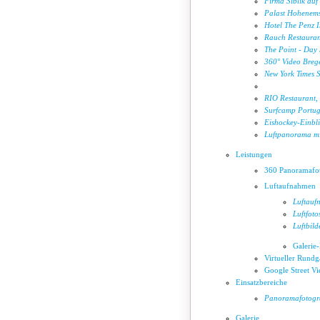
Firma Siblik auf
Palast Hohenems 
Hotel The Penz 
Rauch Restauran
The Point - Day 
360° Video Breg
New York Times
RIO Restaurant,
Surfcamp Portug
Eishockey-Einbl
Luftpanorama mi
Leistungen
360 Panoramafo
Luftaufnahmen
Luftauf
Luftfoto
Luftbild
Galerie
Virtueller Rund
Google Street V
Einsatzbereiche
Panoramafotogra
Galerie