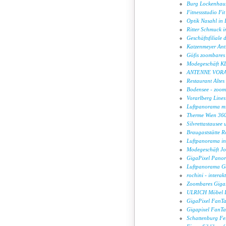
Burg Lockenhaus
Fitnessstudio Fit
Optik Nasahl in 
Ritter Schmuck i
Geschäftsfiliale
Katzenmeyer Anti
Göfis zoombares
Modegeschäft K
ANTENNE VORAR
Restaurant Altes
Bodensee - zoom
Vorarlberg Lines
Luftpanorama mit
Therme Wien 360
Silvrettastausee
Braugaststätte R
Luftpanorama in 
Modegeschäft Jo
GigaPixel Panor
Luftpanorama Ge
rochini - intera
Zoombares GigaP
ULRICH Möbel F
GigaPixel FanT
Gigapixel FanTa
Schattenburg F