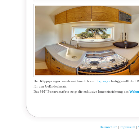
Der
Klippspringer
wurde erst kürzlich von
Exploryx
fertiggestellt. Auf 
für den Geländeeinsatz.
Das
360° Panoramafoto
zeigt die exklusive Inneneinrichtung des
Wohnm
Datenschutz
|
Impressum
|