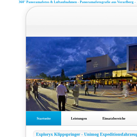
360° Panoramafotos & Luftaufnahmen - Panoramafotografie aus Vorarlberg -
Startseite
Leistungen
Einsatzbereiche
Exploryx Klippspringer - Unimog Expeditionsfahrzeu