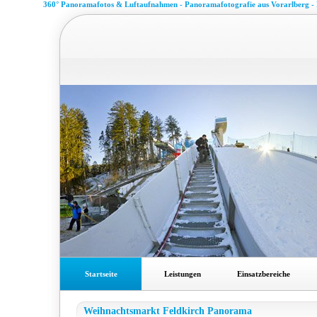
360° Panoramafotos & Luftaufnahmen - Panoramafotografie aus Vorarlberg -
Startseite
Leistungen
Einsatzbereiche
Weihnachtsmarkt Feldkirch Panorama