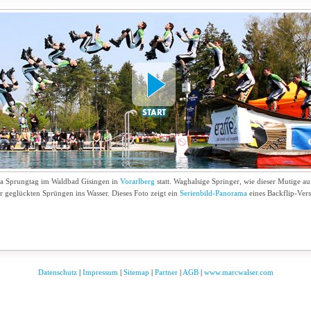
a Sprungtag im Waldbad Gisingen in
Vorarlberg
statt. Waghalsige Springer, wie dieser Mutige a
 geglückten Sprüngen ins Wasser. Dieses Foto zeigt ein
Serienbild-Panorama
eines Backflip-Vers
Datenschutz
|
Impressum
|
Sitemap
|
Partner
|
AGB
|
www.marcwalser.com