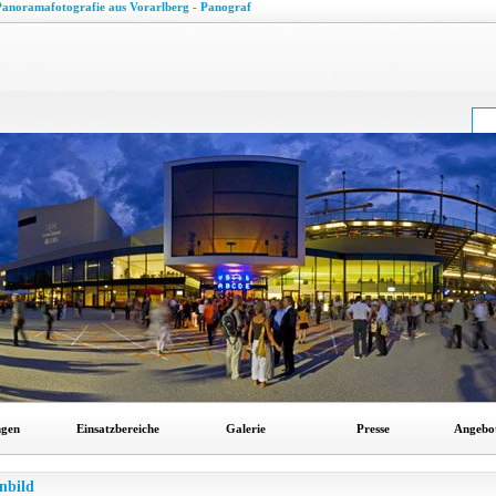
anoramafotografie aus Vorarlberg - Panograf
ngen
Einsatzbereiche
Galerie
Presse
Angebo
nbild