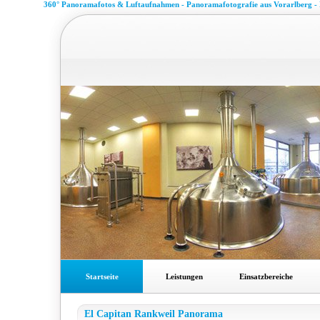
360° Panoramafotos & Luftaufnahmen - Panoramafotografie aus Vorarlberg -
Startseite
Leistungen
Einsatzbereiche
El Capitan Rankweil Panorama